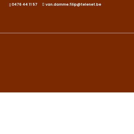
0476 44 11 57
van.damme.filip@telenet.be